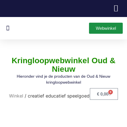
Webwinkel
Oud & Nieuw Games
Leuke Items
Kringloopwebwinkel Oud &
Nieuw
Hieronder vind je de producten van de Oud & Nieuw
kringloopwebwinkel
0
€
0,00
Winkel
/ creatief educatief speelgoed