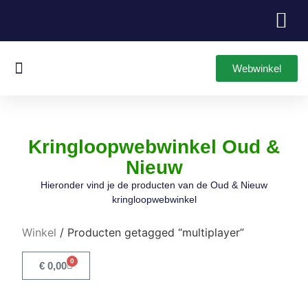
Webwinkel
Oud & Nieuw Games
Leuke Items
Kringloopwebwinkel Oud &
Nieuw
Hieronder vind je de producten van de Oud & Nieuw
kringloopwebwinkel
Winkel
/ Producten getagged “multiplayer”
0
€
0,00