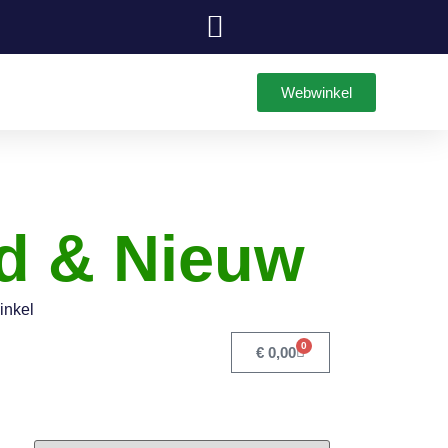
Webwinkel
d & Nieuw
inkel
0
€
0,00