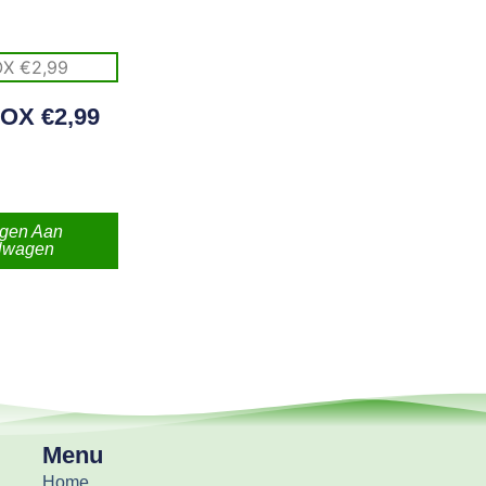
BOX €2,99
gen Aan
lwagen
Menu
Home