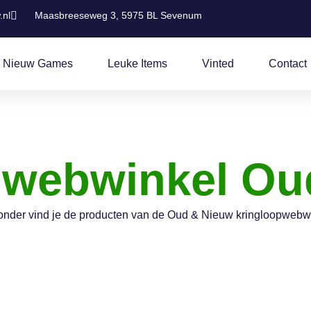
.nl
Maasbreeseweg 3, 5975 BL Sevenum
 Nieuw Games
Leuke Items
Vinted
Contact
pwebwinkel Ou
onder vind je de producten van de Oud & Nieuw kringloopwebw