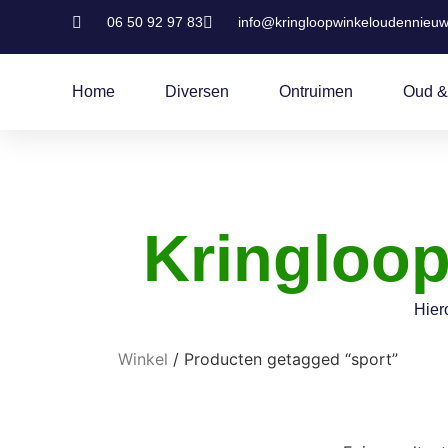
06 50 92 97 83
info@kringloopwinkeloudennieuw
Home
Diversen
Ontruimen
Oud &
Kringloo
Hier
Winkel
/ Producten getagged “sport”