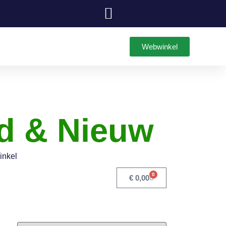
Webwinkel
d & Nieuw
inkel
0
€
0,00