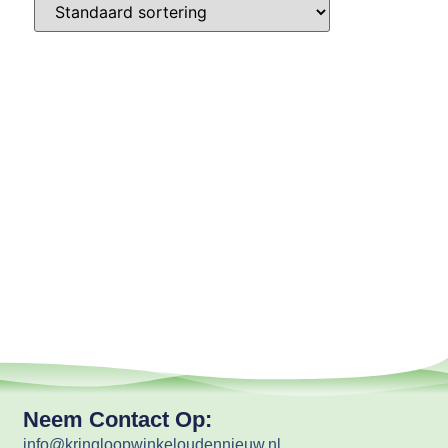
Neem Contact Op:
info@kringloopwinkeloudennieuw.nl