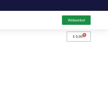
Webwinkel
0
€
0,00