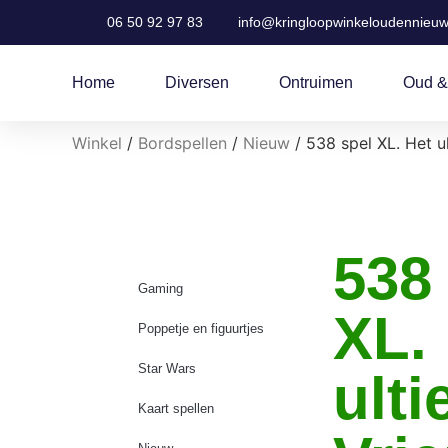
06 50 92 97 83
info@kringloopwinkeloudennieuw
Home
Diversen
Ontruimen
Oud &
Winkel
/
Bordspellen
/
Nieuw
/ 538 spel XL. Het u
538
Gaming
XL.
Poppetje en figuurtjes
Star Wars
ult
Kaart spellen