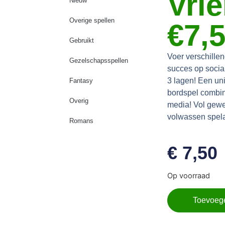
Vri
Nieuw
Overige spellen
€7,
Gebruikt
Voer verschillen
Gezelschapsspellen
succes op socia
3 lagen! Een uni
Fantasy
bordspel combin
Overig
media! Vol gewe
volwassen spel
Romans
€
7,50
Op voorraad
Toevoeg