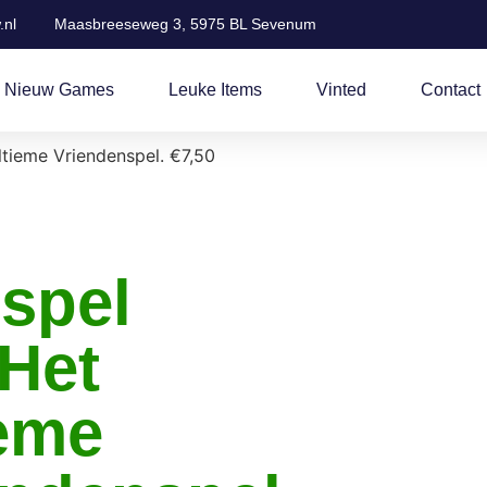
.nl
Maasbreeseweg 3, 5975 BL Sevenum
 Nieuw Games
Leuke Items
Vinted
Contact
ltieme Vriendenspel. €7,50
 spel
 Het
ieme