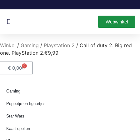
Webwinkel
Oud & Nieuw Games
Leuke Items
Winkel
/
Gaming
/
Playstation 2
/ Call of duty 2. Big red
one. PlayStation 2.€9,99
0
€
0,00
Gaming
Poppetje en figuurtjes
Star Wars
Kaart spellen