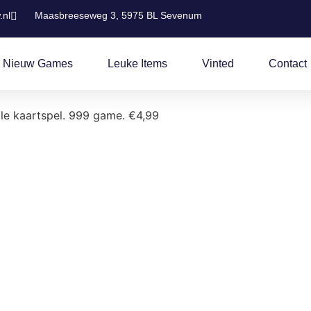
.nl
Maasbreeseweg 3, 5975 BL Sevenum
 Nieuw Games
Leuke Items
Vinted
Contact
lle kaartspel. 999 game. €4,99