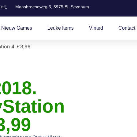
.nl
Maasbreeseweg 3, 5975 BL Sevenum
 Nieuw Games
Leuke Items
Vinted
Contact
ation 4. €3,99
2018.
yStation
3,99