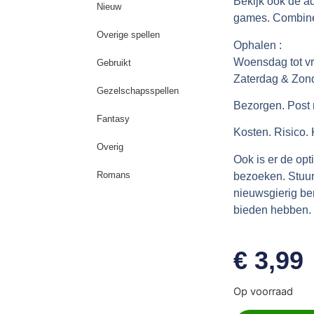
Bekijk ook de a
Nieuw
games. Combiner
Overige spellen
Ophalen :
Woensdag tot vr
Gebruikt
Zaterdag & Zon
Gezelschapsspellen
Bezorgen. Post 
Fantasy
Kosten. Risico.
Overig
Ook is er de op
Romans
bezoeken. Stuur 
nieuwsgierig ben
bieden hebben.
€
3,99
Op voorraad