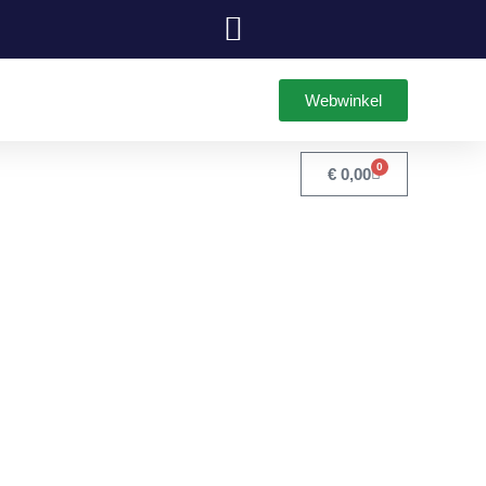
Webwinkel
0
€
0,00