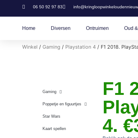
06 50 92 97 83
info@kringloopwinkeloudennieuw
Home
Diversen
Ontruimen
Oud &
Winkel
/
Gaming
/
Playstation 4
/ F1 2018. PlaySt
F1 
Gaming
Pla
Poppetje en figuurtjes
Star Wars
4. €
Kaart spellen