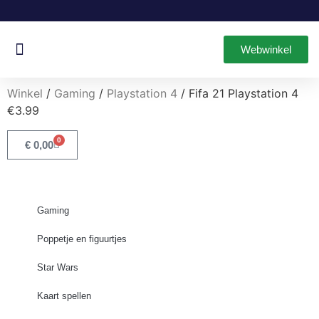
Webwinkel
Oud & Nieuw Games
Leuke Items
Winkel
/
Gaming
/
Playstation 4
/ Fifa 21 Playstation 4
€3.99
0
€
0,00
Gaming
Poppetje en figuurtjes
Star Wars
Kaart spellen