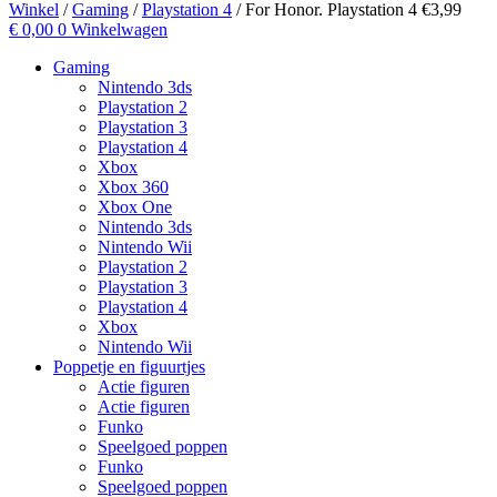
Winkel
/
Gaming
/
Playstation 4
/ For Honor. Playstation 4 €3,99
€
0,00
0
Winkelwagen
Gaming
Nintendo 3ds
Playstation 2
Playstation 3
Playstation 4
Xbox
Xbox 360
Xbox One
Nintendo 3ds
Nintendo Wii
Playstation 2
Playstation 3
Playstation 4
Xbox
Nintendo Wii
Poppetje en figuurtjes
Actie figuren
Actie figuren
Funko
Speelgoed poppen
Funko
Speelgoed poppen