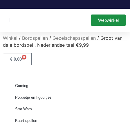
Webwinkel
Oud & Nieuw Games
Leuke Items
Winkel
/
Bordspellen
/
Gezelschapsspellen
/ Groot van
dale bordspel . Nederlandse taal €9,99
0
€
0,00
Gaming
Poppetje en figuurtjes
Star Wars
Kaart spellen