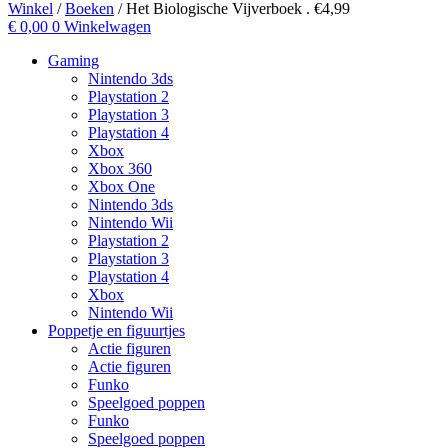
Winkel
/
Boeken
/ Het Biologische Vijverboek . €4,99
€
0,00
0
Winkelwagen
Gaming
Nintendo 3ds
Playstation 2
Playstation 3
Playstation 4
Xbox
Xbox 360
Xbox One
Nintendo 3ds
Nintendo Wii
Playstation 2
Playstation 3
Playstation 4
Xbox
Nintendo Wii
Poppetje en figuurtjes
Actie figuren
Actie figuren
Funko
Speelgoed poppen
Funko
Speelgoed poppen