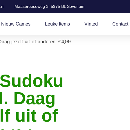
.nl
Maasbreeseweg 3, 5975 BL Sevenum
 Nieuw Games
Leuke Items
Vinted
Contact
aag jezelf uit of anderen. €4,99
 Sudoku
l. Daag
lf uit of