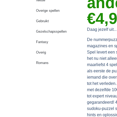
and
Nieuw
Overige spellen
€4,
Gebruikt
Daag jezelf uit
Gezelschapsspellen
De nummerpuzzel
Fantasy
magazines en s
Spel levert een
Overig
het nu niet alle
Romans
maarliefst 4 sp
als eerste de puz
iemand die over
tot het verleden.
met dezelfde 10
tot expert nivea
gegarandeerd! 
sudoku-puzzel s
hints en oploss