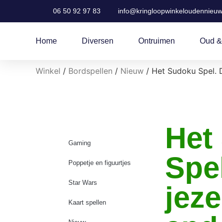
06 50 92 97 83
info@kringloopwinkeloudennieuw
Home
Diversen
Ontruimen
Oud &
Winkel
/
Bordspellen
/
Nieuw
/ Het Sudoku Spel. D
Het
Gaming
Spe
Poppetje en figuurtjes
Star Wars
jeze
Kaart spellen