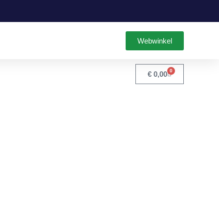
Webwinkel
0
€
0,00