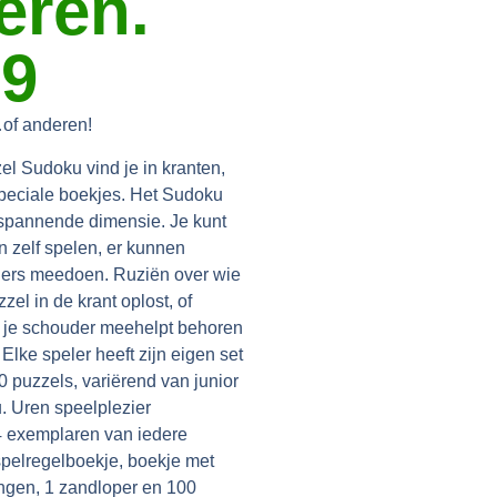
eren.
99
…of anderen!
 Sudoku vind je in kranten,
peciale boekjes. Het Sudoku
 spannende dimensie. Je kunt
en zelf spelen, er kunnen
elers meedoen. Ruziën over wie
zel in de krant oplost, of
 je schouder meehelpt behoren
 Elke speler heeft zijn eigen set
0 puzzels, variërend van junior
u. Uren speelplezier
4 exemplaren van iedere
pelregelboekje, boekje met
ingen, 1 zandloper en 100