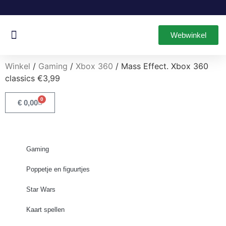
Webwinkel
Oud & Nieuw Games
Leuke Items
Winkel
/
Gaming
/
Xbox 360
/ Mass Effect. Xbox 360
classics €3,99
0
€
0,00
Gaming
Poppetje en figuurtjes
Star Wars
Kaart spellen