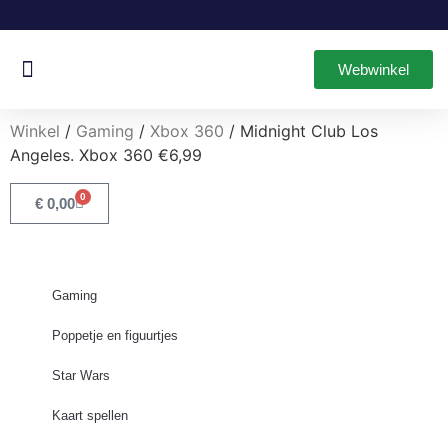
Webwinkel
Oud & Nieuw Games
Leuke Items
Winkel
/
Gaming
/
Xbox 360
/ Midnight Club Los
Angeles. Xbox 360 €6,99
0
€
0,00
Gaming
Poppetje en figuurtjes
Star Wars
Kaart spellen