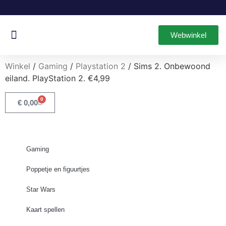
Webwinkel
Oud & Nieuw Games
Leuke Items
Winkel
/
Gaming
/
Playstation 2
/ Sims 2. Onbewoond
eiland. PlayStation 2. €4,99
0
€
0,00
Gaming
Poppetje en figuurtjes
Star Wars
Kaart spellen