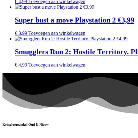
€
4,99
Toevoegen aan winkelwagen
Super bust a move Playstation 2 €3,99
€
3,99
Toevoegen aan winkelwagen
Smugglers Run 2: Hostile Territory. Pl
€
4,99
Toevoegen aan winkelwagen
Kringloopwinkel Oud & Nieuw