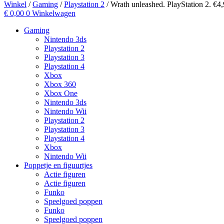
Winkel
/
Gaming
/
Playstation 2
/ Wrath unleashed. PlayStation 2. €4
€
0,00
0
Winkelwagen
Gaming
Nintendo 3ds
Playstation 2
Playstation 3
Playstation 4
Xbox
Xbox 360
Xbox One
Nintendo 3ds
Nintendo Wii
Playstation 2
Playstation 3
Playstation 4
Xbox
Nintendo Wii
Poppetje en figuurtjes
Actie figuren
Actie figuren
Funko
Speelgoed poppen
Funko
Speelgoed poppen