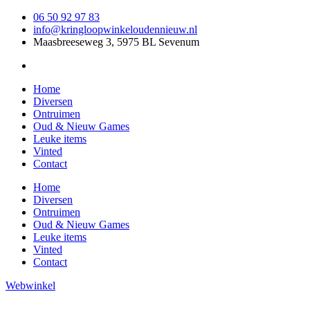
Ga
06 50 92 97 83
naar
info@kringloopwinkeloudennieuw.nl
de
Maasbreeseweg 3, 5975 BL Sevenum
inhoud
Home
Diversen
Ontruimen
Oud & Nieuw Games
Leuke items
Vinted
Contact
Home
Diversen
Ontruimen
Oud & Nieuw Games
Leuke items
Vinted
Contact
Webwinkel